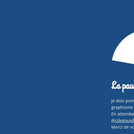
La paus
Je dois pre
graphisme 
En attenda
@cdegouvil
Merci de vo